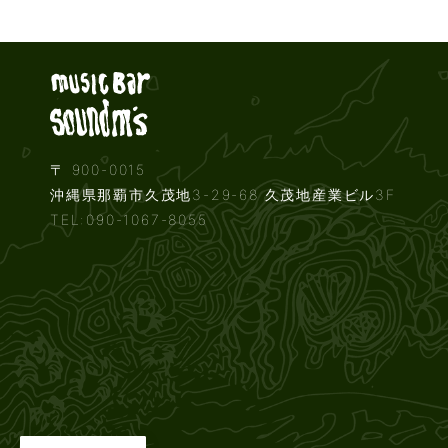
Live music b
〒 900-0015
沖縄県那覇市久茂地3-29-68 久茂地産業ビル3F
TEL:090-1067-8055