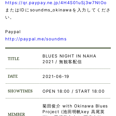
https://qr.paypay.ne.jp/4H4S01uSj3w7NtOo
またはIDにsoundms_okinawaを入力してくださ
い。
Paypal
http://paypal.me/soundms
BLUES NIGHT IN NAHA
TITLE
2021 / 無観客配信
DATE
2021-06-19
SHOWTIMES
OPEN 18:00 / START 18:00
菊田俊介 with Okinawa Blues
Project (池田明帆key 高尾英
MEMBER