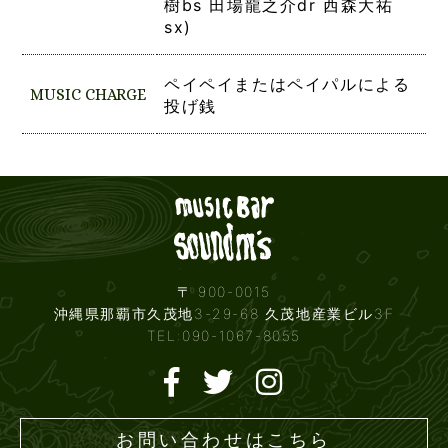
樹bs 田場龍之介dr 西森大祐
sx)
ペイペイまたはペイパルによる
MUSIC CHARGE
投げ銭
Live mus
〒 900-0015
沖縄県那覇市久茂地3-29-68 久茂地産業ビル3F
TEL:090-1067-8055
お問い合わせはこちら