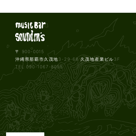
Live music b
〒 900-0015
沖縄県那覇市久茂地3-29-68 久茂地産業ビル3F
TEL:090-1067-8055