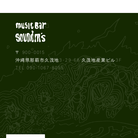
Live music b
〒 900-0015
沖縄県那覇市久茂地3-29-68 久茂地産業ビル3F
TEL:090-1067-8055