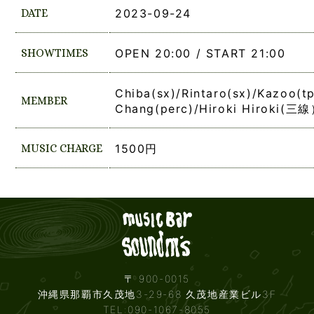
DATE
2023-09-24
SHOWTIMES
OPEN 20:00 / START 21:00
Chiba(sx)/Rintaro(sx)/Kazoo(t
MEMBER
Chang(perc)/Hiroki Hiroki(三
MUSIC CHARGE
1500円
Live mus
〒 900-0015
沖縄県那覇市久茂地3-29-68 久茂地産業ビル3F
TEL:090-1067-8055