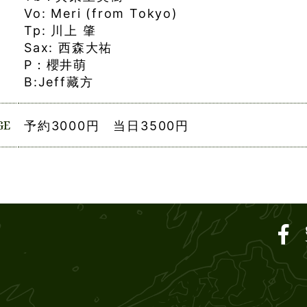
Vo: Meri (from Tokyo)
Tp: 川上 肇
Sax: 西森大祐
P：櫻井萌
B:Jeff藏方
GE
予約3000円 当日3500円
ar SOUND M'S – サウン