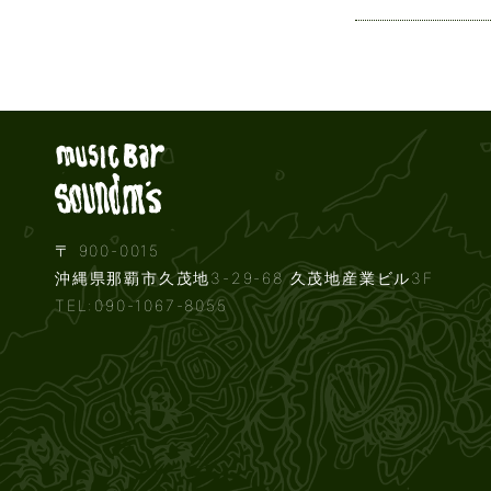
Live music b
〒 900-0015
沖縄県那覇市久茂地3-29-68 久茂地産業ビル3F
TEL:090-1067-8055