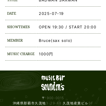
BADMAN SAXMAN
DATE
2025-07-19
SHOWTIMES
OPEN 19:30 / START 20:00
MEMBER
Bruce(sax solo)
MUSIC CHARGE
1000円
Live mus
〒 900-0015
沖縄県那覇市久茂地3-29-68 久茂地産業ビル3F