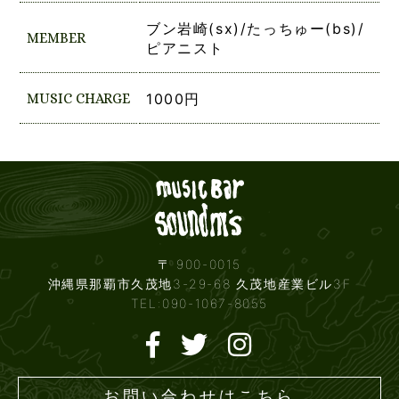
ブン岩崎(sx)/たっちゅー(bs)/
MEMBER
ピアニスト
MUSIC CHARGE
1000円
Live mus
〒 900-0015
沖縄県那覇市久茂地3-29-68 久茂地産業ビル3F
TEL:090-1067-8055
お問い合わせはこちら