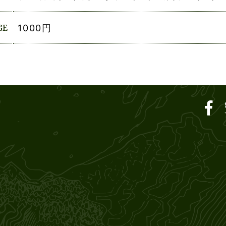
GE
1000円
ar SOUND M'S – サウン