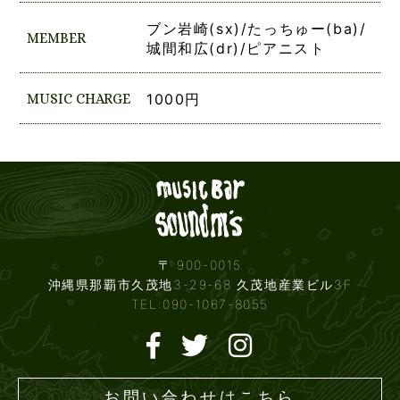
ブン岩崎(sx)/たっちゅー(ba)/
MEMBER
城間和広(dr)/ピアニスト
MUSIC CHARGE
1000円
Live mus
〒 900-0015
沖縄県那覇市久茂地3-29-68 久茂地産業ビル3F
TEL:090-1067-8055
お問い合わせはこちら