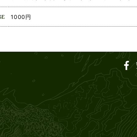
GE
1000円
ar SOUND M'S – サウン