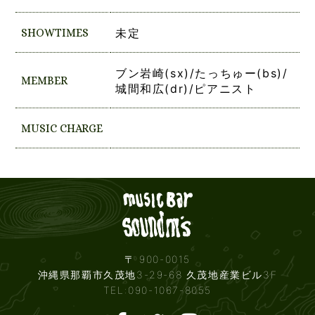
SHOWTIMES
未定
ブン岩崎(sx)/たっちゅー(bs)/
MEMBER
城間和広(dr)/ピアニスト
MUSIC CHARGE
Live mus
〒 900-0015
沖縄県那覇市久茂地3-29-68 久茂地産業ビル3F
TEL:090-1067-8055