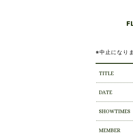
F
※中止になり
TITLE
DATE
SHOWTIMES
MEMBER