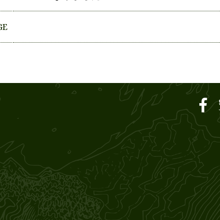
GE
ar SOUND M'S – サウン