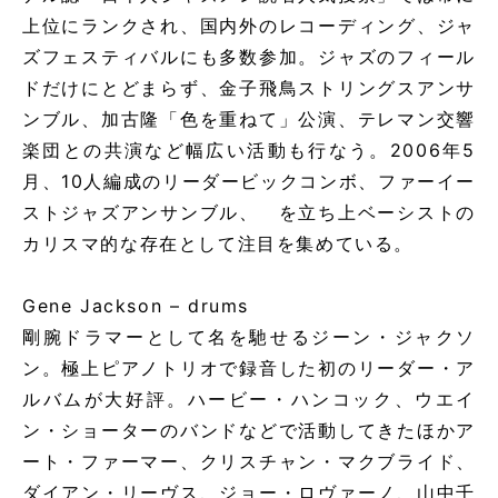
上位にランクされ、国内外のレコーディング、ジャ
ズフェスティバルにも多数参加。ジャズのフィール
ドだけにとどまらず、金子飛鳥ストリングスアンサ
ンブル、加古隆「色を重ねて」公演、テレマン交響
楽団との共演など幅広い活動も行なう。2006年5
月、10人編成のリーダービックコンボ、ファーイー
ストジャズアンサンブル、 を立ち上ベーシストの
カリスマ的な存在として注目を集めている。
Gene Jackson – drums
剛腕ドラマーとして名を馳せるジーン・ジャクソ
ン。極上ピアノトリオで録音した初のリーダー・ア
ルバムが大好評。ハービー・ハンコック、ウエイ
ン・ショーターのバンドなどで活動してきたほかア
ート・ファーマー、クリスチャン・マクブライド、
ダイアン・リーヴス、ジョー・ロヴァーノ、山中千