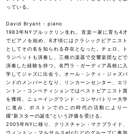
っている。
David Bryant - piano
1983年NYブルックリン生れ。音楽一家に育ち4才
でピアノを始め、8才頃にはクラシックピアニスト
としてその名を知られる存在となった。チェロ、ト
ランペットも演奏し、三種の楽器で交響楽団などで
演奏した経験を持つ。名門ラ・ガーディア高校に入
学してジャズに出会う。オール・シティ・ジャズバ
ンドのメンバーとなり、リンカーンセンター、エリ
ントン・コンペティションではベストピアニスト賞
を獲得。ニューイングランド・コンサバトリー大学
に進み、ボストンでのこの時代の活動により一
躍“新スターの誕生”という評価を受ける。
2005年NYに移り、クリスチャン・マクブライド、
ウィントン・マルサルスetcなどのグループに参加