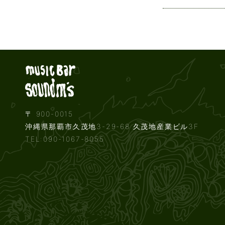
Live music b
〒 900-0015
沖縄県那覇市久茂地3-29-68 久茂地産業ビル3F
TEL:090-1067-8055