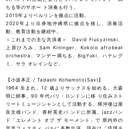
ちる等のサポー ト演奏も行う。
2015年よりベルリンを拠点に活動。
2020年より出身地沖縄県に拠点を移し、演奏活
動、教育活動を継続中。
＜これまでの主な共演者＞ David Fiucyzinski、
上原ひろみ、Sam Kininger、Kokolo afrobeat
orchestra、マンデー満ちる、BigYuki、ハナレグ
ミ、サラ オレインなど。
【小波本正 / Tadashi Kohamoto(Sax)】
1964 生まれ。12 歳よりサックスを始める。大森
明に師事。90 年代パリ・ロンドンに移 り住みスト
リートミュージシャンとして活動する。帰沖後は屋
良文雄バンド、香村英史バ ンドに所属。jazzバン
ド「エレメント オブ ザ モーメント」で 県内外の
音楽フェスティ バルに多数出演。現在は「琉球チ