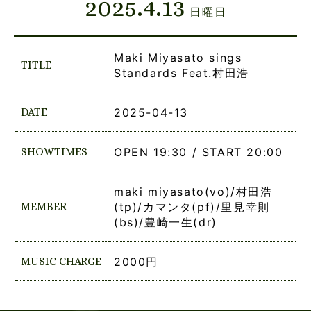
2025.4.13
日曜日
Maki Miyasato sings
TITLE
Standards Feat.村田浩
DATE
2025-04-13
SHOWTIMES
OPEN 19:30 / START 20:00
maki miyasato(vo)/村田浩
MEMBER
(tp)/カマンタ(pf)/里見幸則
(bs)/豊崎一生(dr)
MUSIC CHARGE
2000円