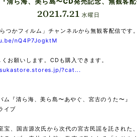
『清ら海、美ら島〜CD発売記念、無観客
2021.7.21
水曜日
「ぴらつかフィルム」チャンネルから無観客配信です
tu.be/nQ4P7JogktM
しくお願いします。CDも購入できます。
tsukastore.stores.jp/?cat...
バム『清ら海、美ら島〜あやぐ、宮古のうた〜』
ライブ
至宝、国吉源次氏から次代の宮古民謡を託された