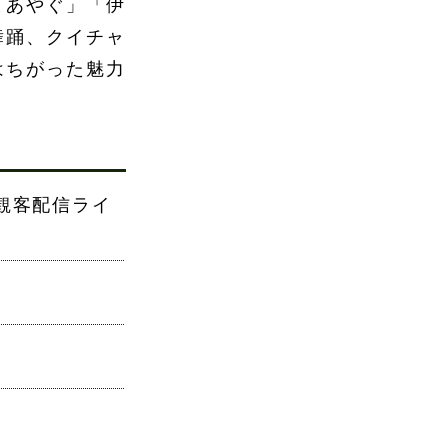
まあやぐ」「伊
舞踊、クイチャ
はちがった魅力
観客配信ライ