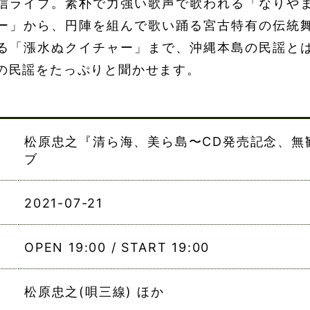
信ライブ。素朴で力強い歌声で歌われる「なりや
ー」から、円陣を組んで歌い踊る宮古特有の伝統
る「漲水ぬクイチャー」まで、沖縄本島の民謡と
の民謡をたっぷりと聞かせます。
松原忠之『清ら海、美ら島〜CD発売記念、無
ブ
2021-07-21
OPEN 19:00 / START 19:00
松原忠之(唄三線) ほか