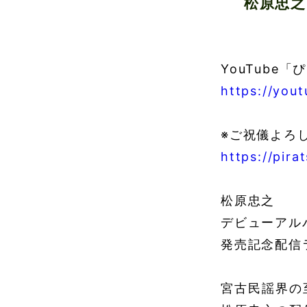
松原忠之
YouTube
https://you
※ご祝儀よろ
https://pira
松原忠之
デビューアル
発売記念配信
宮古民謡界の