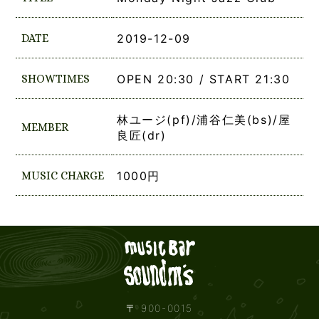
DATE
2019-12-09
SHOWTIMES
OPEN 20:30 / START 21:30
林ユージ(pf)/浦谷仁美(bs)/屋
MEMBER
良匠(dr)
MUSIC CHARGE
1000円
Live mus
〒 900-0015