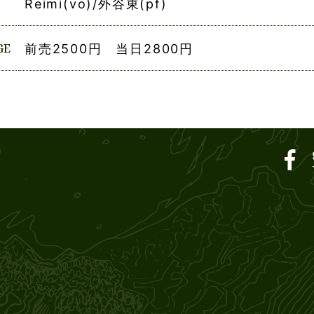
Reimi(vo)/外谷東(pf)
GE
前売2500円 当日2800円
ar SOUND M'S – サウン