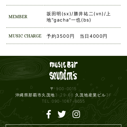
坂田明(sx)/勝井祐二(vn)/上
MEMBER
地"gacha"一也(bs)
MUSIC CHARGE
予約3500円 当日4000円
Live mus
〒 900-0015
沖縄県那覇市久茂地3-29-68 久茂地産業ビル3F
TEL:090-1067-8055