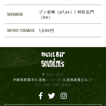
ブン岩崎（pf,sx）/ 村松志門
MEMBER
（ba）
MUSIC CHARGE
1,000円
Live mus
〒 900-0015
沖縄県那覇市久茂地3-29-68 久茂地産業ビル3F
TEL:090-1067-8055