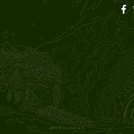
ar SOUND M'S – サウン
©2018 SOUND M'S