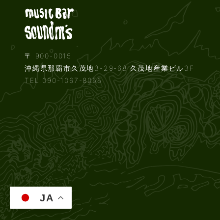
Live music b
〒 900-0015
沖縄県那覇市久茂地3-29-68 久茂地産業ビル3F
TEL:090-1067-8055
JA