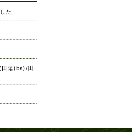
りました。
安田陽(bs)/田