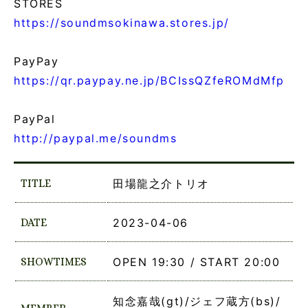
STORES
https://soundmsokinawa.stores.jp/
PayPay
https://qr.paypay.ne.jp/BCIssQZfeROMdMfp
PayPal
http://paypal.me/soundms
TITLE
田場龍之介トリオ
DATE
2023-04-06
SHOWTIMES
OPEN 19:30 / START 20:00
知念嘉哉(gt)/ジェフ蔵方(bs)/