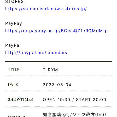
STORES
https://soundmsokinawa.stores.jp/
PayPay
https://qr.paypay.ne.jp/BCIssQZfeROMdMfp
PayPal
http://paypal.me/soundms
TITLE
T-RYM
DATE
2023-05-04
SHOWTIMES
OPEN 19:30 / START 20:00
知念嘉哉(gt)/ジェフ蔵方(bs)/