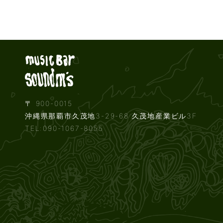
Live music b
〒 900-0015
沖縄県那覇市久茂地3-29-68 久茂地産業ビル3F
TEL:090-1067-8055