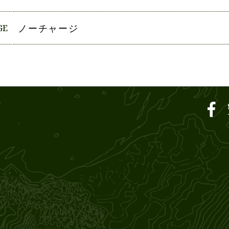
GE
ノーチャージ
ar SOUND M'S – サウン