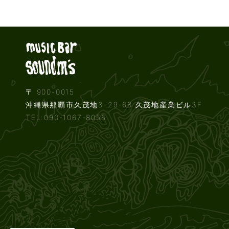
Live music b
〒 900-0015
沖縄県那覇市久茂地3-29-68 久茂地産業ビル3F
TEL:090-1067-8055